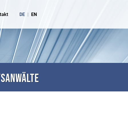
takt
DE
|
EN
tsanwälte